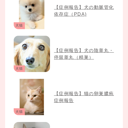
【症例報告】犬の動脈管化
依存症（PDA)
犬猫
【症例報告】犬の陰睾丸・
停留睾丸（精巣）
犬猫
【症例報告】猫の卵巣膿疱
症例報告
犬猫