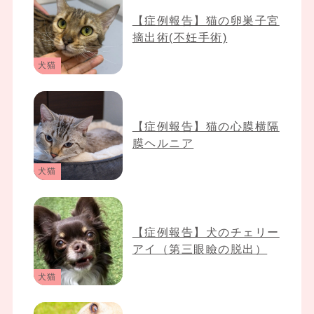
【症例報告】猫の卵巣子宮
摘出術(不妊手術)
犬猫
【症例報告】猫の心膜横隔
膜ヘルニア
犬猫
【症例報告】犬のチェリー
アイ（第三眼瞼の脱出）
犬猫