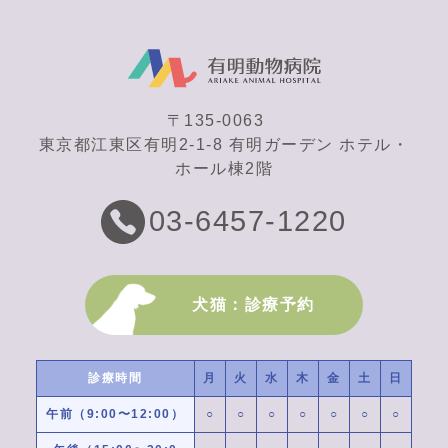
〒135-0063
東京都江東区有明2-1-8 有明ガーデン ホテル・
ホール棟2階
03-6457-1220
犬猫：診療予約
診療時間
月
火
水
木
金
土
日
午前（9:00〜12:00）
○
○
○
○
○
○
○