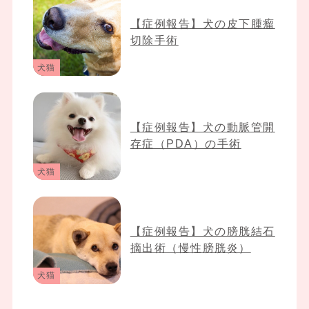
【症例報告】犬の皮下腫瘤
切除手術
犬猫
【症例報告】犬の動脈管開
存症（PDA）の手術
犬猫
【症例報告】犬の膀胱結石
摘出術（慢性膀胱炎）
犬猫