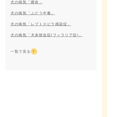
犬の病気「膣炎」
犬の病気「ぶどう中毒」
犬の病気「レプトスピラ感染症」
犬の病気「犬糸状虫症(フィラリア症)」
一覧で見る