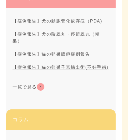
【症例報告】犬の動脈管化依存症（PDA)
【症例報告】犬の陰睾丸・停留睾丸（精
巣）
【症例報告】猫の卵巣膿疱症例報告
【症例報告】猫の卵巣子宮摘出術(不妊手術)
一覧で見る
コラム