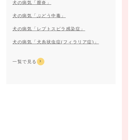
犬の病気「膣炎」
犬の病気「ぶどう中毒」
犬の病気「レプトスピラ感染症」
犬の病気「犬糸状虫症(フィラリア症)」
一覧で見る