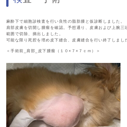
麻酔下で細胞診検査を行い良性の脂肪腫と仮診断しました。
肩部皮膚を切開し腫瘤を確認。予想通り、皮膚および上腕三
範囲で切除、摘出しました。
可能な限り死腔を埋め皮下縫合、皮膚縫合を行い終了しまし
＜手術前_肩部_皮下腫瘤
（１０×７×７ｃｍ）
＞