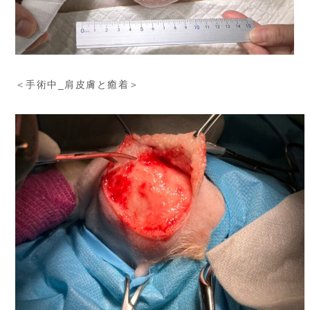
＜手術中_肩皮膚と癒着＞