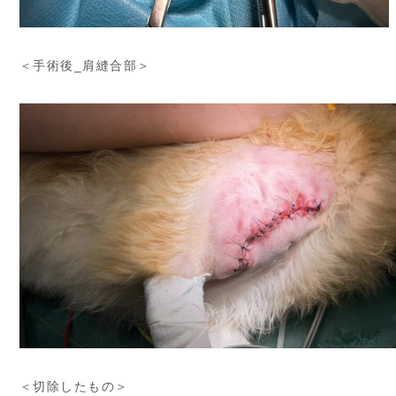
＜手術後_肩縫合部＞
＜切除したもの＞