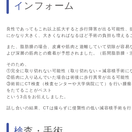
インフォーム
良性であってもこれ以上拡大すると歩行障害が出る可能性、
にかなり大きく、大きくなればなるほど手術の負担も増える
また、脂肪腫の場合、皮膚や筋肉と遊離していて切除が容易
よび深層の筋肉との癒着が予想されました。（筋間脂肪腫・
そのため、
①完全に取り切れない可能性（取り切れない＝減容積手術に
②筋肉に入り込んでいた場合は術後に歩行異常が出る可能性
③術前にCT検査（検査センターや大学病院にて）を行い腫
をたてることがベスト
という3点をお伝えしました。
話し合いの結果、CTは撮らずに侵襲性の低い減容積手術を
検査・手術