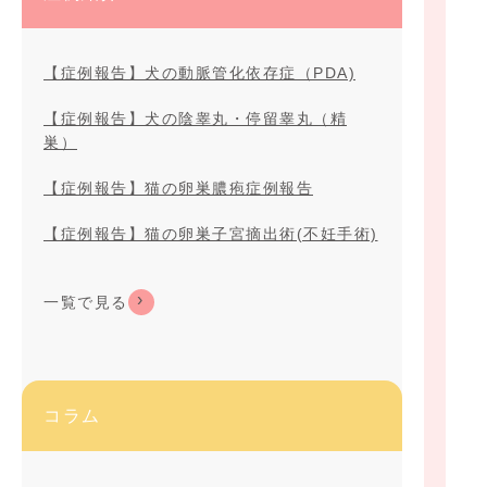
【症例報告】犬の動脈管化依存症（PDA)
【症例報告】犬の陰睾丸・停留睾丸（精
巣）
【症例報告】猫の卵巣膿疱症例報告
【症例報告】猫の卵巣子宮摘出術(不妊手術)
一覧で見る
コラム