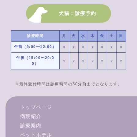
犬猫：診療予約
診療時間
月
火
水
木
金
土
日
午前（9:00〜12:00）
○
○
○
○
○
○
○
午後（15:00〜20:0
○
○
○
○
○
○
○
0）
※最終受付時間は診療時間の30分前までとなります。
トップページ
病院紹介
診療案内
ペットホテル