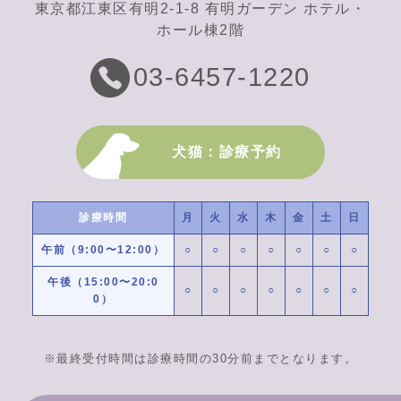
東京都江東区有明2-1-8 有明ガーデン ホテル・
ホール棟2階
03-6457-1220
犬猫：診療予約
診療時間
月
火
水
木
金
土
日
午前（9:00〜12:00）
○
○
○
○
○
○
○
午後（15:00〜20:0
○
○
○
○
○
○
○
0）
※最終受付時間は診療時間の30分前までとなります。