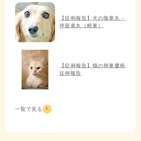
【症例報告】犬の陰睾丸・
停留睾丸（精巣）
【症例報告】猫の卵巣膿疱
症例報告
一覧で見る