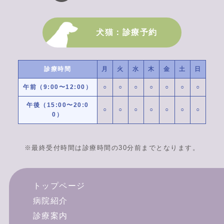
犬猫：診療予約
診療時間
月
火
水
木
金
土
日
午前（9:00〜12:00）
○
○
○
○
○
○
○
午後（15:00〜20:0
○
○
○
○
○
○
○
0）
※最終受付時間は診療時間の30分前までとなります。
トップページ
病院紹介
診療案内