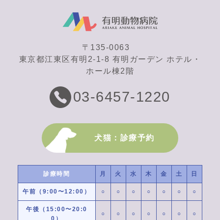
〒135-0063
東京都江東区有明2-1-8 有明ガーデン ホテル・
ホール棟2階
03-6457-1220
犬猫：診療予約
診療時間
月
火
水
木
金
土
日
午前（9:00〜12:00）
○
○
○
○
○
○
○
午後（15:00〜20:0
○
○
○
○
○
○
○
0）