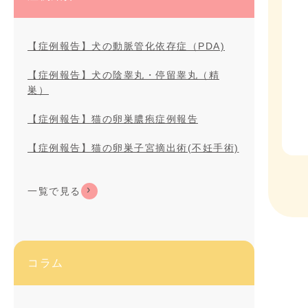
【症例報告】犬の動脈管化依存症（PDA)
【症例報告】犬の陰睾丸・停留睾丸（精
巣）
【症例報告】猫の卵巣膿疱症例報告
【症例報告】猫の卵巣子宮摘出術(不妊手術)
一覧で見る
コラム