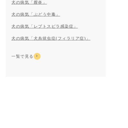
犬の病気「膣炎」
犬の病気「ぶどう中毒」
犬の病気「レプトスピラ感染症」
犬の病気「犬糸状虫症(フィラリア症)」
一覧で見る