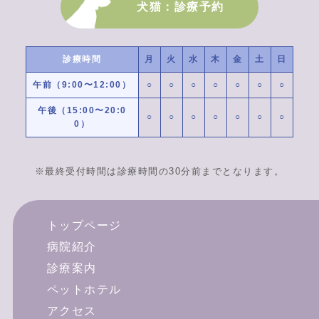
犬猫：診療予約
診療時間
月
火
水
木
金
土
日
午前（9:00〜12:00）
○
○
○
○
○
○
○
午後（15:00〜20:0
○
○
○
○
○
○
○
0）
※最終受付時間は診療時間の30分前までとなります。
トップページ
病院紹介
診療案内
ペットホテル
アクセス