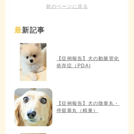
前のページに戻る
最新記事
【症例報告】犬の動脈管化
依存症（PDA)
【症例報告】犬の陰睾丸・
停留睾丸（精巣）