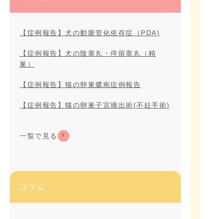
【症例報告】犬の動脈管化依存症（PDA)
【症例報告】犬の陰睾丸・停留睾丸（精
巣）
【症例報告】猫の卵巣膿疱症例報告
【症例報告】猫の卵巣子宮摘出術(不妊手術)
一覧で見る
コラム