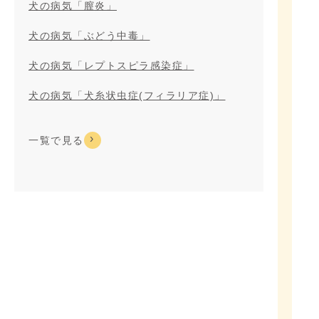
犬の病気「膣炎」
犬の病気「ぶどう中毒」
犬の病気「レプトスピラ感染症」
犬の病気「犬糸状虫症(フィラリア症)」
一覧で見る