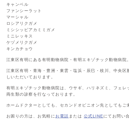
キャンベル
ファンシーラット
マーシャル
ロシアリクガメ
ミシシッピアカミミガメ
ミニレッキス
ケヅメリクガメ
キンカチョウ
江東区有明にある有明動物病院・有明エキゾチック動物病院
江東区有明・青海・豊洲・東雲・塩浜・辰巳・枝川、中央区
しいただいております。
有明エキゾチック動物病院は、ウサギ、ハリネズミ、フェレ
両生類の診察を行なっております。
ホームドクターとしても、セカンドオピニオン先としてもご
お困りの方は、お気軽に
お電話
または
公式LINE
にてお問い