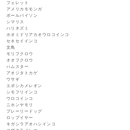
フェレット
アメリカモモンガ
ボールパイソン
シマリス
ハリネズミ
ホオミドリアカオウロコインコ
セキセイインコ
文鳥
モリフクロウ
オオフクロウ
ハムスター
アオジタトカゲ
ウサギ
エボシカメレオン
シモフリインコ
ウロコインコ
ニホンヤモリ
プレーリードッグ
ロップイヤー
キガシラアオハシインコ