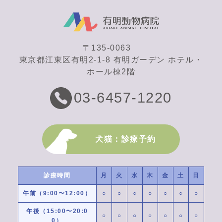
〒135-0063
東京都江東区有明2-1-8 有明ガーデン ホテル・
ホール棟2階
03-6457-1220
犬猫：診療予約
診療時間
月
火
水
木
金
土
日
午前（9:00〜12:00）
○
○
○
○
○
○
○
午後（15:00〜20:0
○
○
○
○
○
○
○
0）