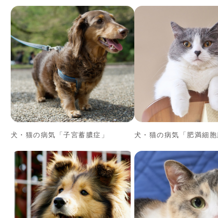
犬・猫の病気「子宮蓄膿症」
犬・猫の病気「肥満細胞