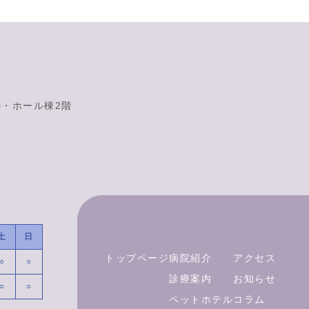
ル・ホール棟2階
土
日
トップページ
病院紹介
アクセス
○
○
診療案内
お知らせ
○
○
ペットホテル
コラム