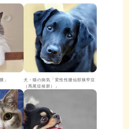
腫」
犬・猫の病気「変性性腰仙部狭窄症
（馬尾症候群）」