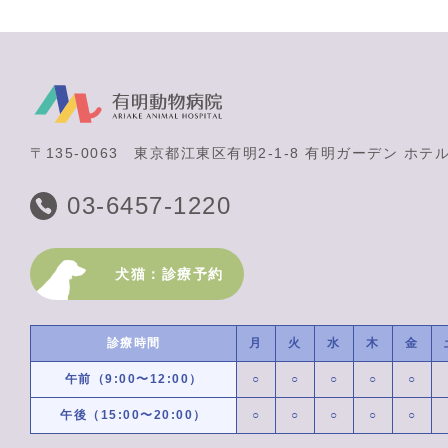
〒135-0063
東京都江東区有明2-1-8 有明ガーデン ホテ
03-6457-1220
犬猫：診療予約
診療時間
月
火
水
木
金
午前（9:00〜12:00）
○
○
○
○
○
午後（15:00〜20:00）
○
○
○
○
○