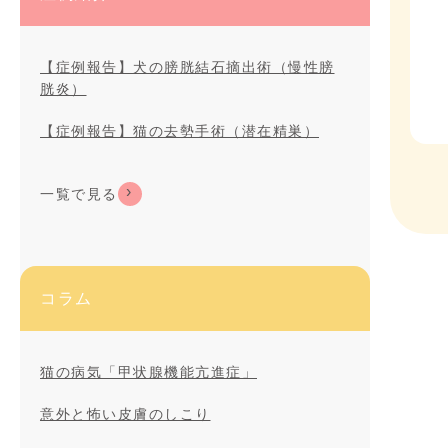
【症例報告】犬の膀胱結石摘出術（慢性膀
胱炎）
【症例報告】猫の去勢手術（潜在精巣）
一覧で見る
コラム
猫の病気「甲状腺機能亢進症」
意外と怖い皮膚のしこり